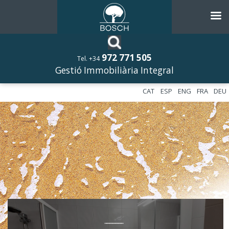
972 771 505
Tel. +34
Gestió Immobiliària Integral
CAT
ESP
ENG
FRA
DEU
––––––––––––