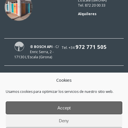
L’Escala (GIRONA)
Tel. 872 20 00 33
Alquileres
972 771 505
® BOSCH API
- C/
Tel. +34
Enric Serra, 2 -
17130 L'Escala (Girona)
Cookies
¡HOLA!
Usamos cookies para optimizar los servicios de nuestro sitio web.
¡Mi e-mail es
y me interesa estar al día!
Accept
*
He leído y acepto la
política de
Deny
privacidad