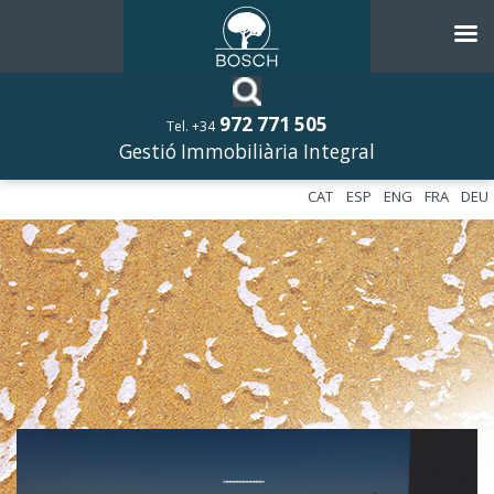
972 771 505
Tel. +34
Gestió Immobiliària Integral
CAT
ESP
ENG
FRA
DEU
––––––––––––