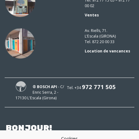
Tel. 972 77 15 05 – 972 77
00 02
Ventes
Av. Riells, 71.
L’Escala (GIRONA)
Tel. 872 20 00 33
Location de vancances
972 771 505
® BOSCH API
- C/
Tel. +34
Enric Serra, 2 -
17130 L'Escala (Girona)
BONJOUR!
Cookies