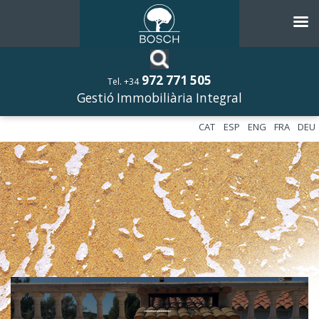
972 771 505
Tel. +34
Gestió Immobiliària Integral
CAT
ESP
ENG
FRA
DEU
––––––––––––