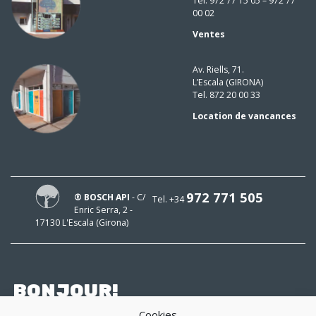
Tel. 972 77 15 05 – 972 77
00 02
Ventes
Av. Riells, 71.
L’Escala (GIRONA)
Tel. 872 20 00 33
Location de vancances
972 771 505
® BOSCH API
- C/
Tel. +34
Enric Serra, 2 -
17130 L'Escala (Girona)
BONJOUR!
Cookies