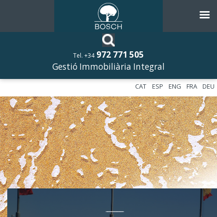
972 771 505
Tel. +34
Gestió Immobiliària Integral
CAT
ESP
ENG
FRA
DEU
––––––––––––