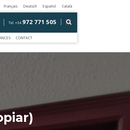
Français
Deutsch
Español
Català
972 771 505
Tel. +34
ANCES
CONTACT
piar)