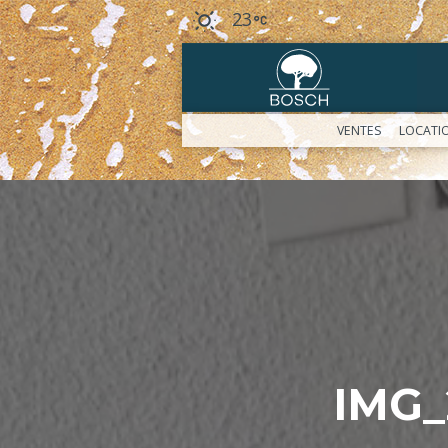
23
VENTES
LOCATI
IMG_