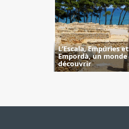
L’Escala, Empúries et
Empordà, un monde
découvrir