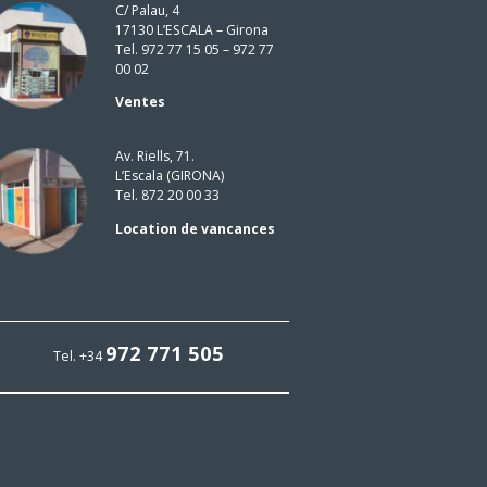
C/ Palau, 4
17130 L’ESCALA – Girona
Tel. 972 77 15 05 – 972 77
00 02
Ventes
Av. Riells, 71.
L’Escala (GIRONA)
Tel. 872 20 00 33
Location de vancances
972 771 505
Tel. +34