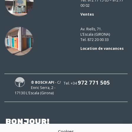
Tel. 972 77 15 05 – 972 77
00 02
Ventes
Av. Riells, 71.
L’Escala (GIRONA)
Tel. 872 20 00 33
Location de vancances
972 771 505
® BOSCH API
- C/
Tel. +34
Enric Serra, 2 -
17130 L'Escala (Girona)
BONJOUR!
Cookies