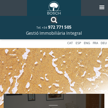
972 771 505
Tel. +34
Gestió Immobiliària Integral
CAT
ESP
ENG
FRA
DEU
––––––––––––