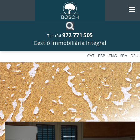
972 771 505
Tel. +34
Gestió Immobiliària Integral
CAT
ESP
ENG
FRA
DEU
––––––––––––