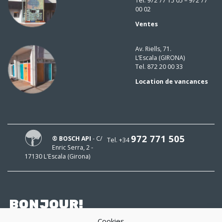
Tel. 972 77 15 05 – 972 77
00 02
Ventes
Av. Riells, 71.
L’Escala (GIRONA)
Tel. 872 20 00 33
Location de vancances
972 771 505
® BOSCH API
- C/
Tel. +34
Enric Serra, 2 -
17130 L'Escala (Girona)
BONJOUR!
Cookies