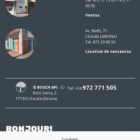
Tel. 972 77 15 05 – 972 77
00 02
Ventes
Av. Riells, 71.
L’Escala (GIRONA)
Tel. 872 20 00 33
Location de vancances
972 771 505
® BOSCH API
- C/
Tel. +34
Enric Serra, 2 -
17130 L'Escala (Girona)
BONJOUR!
Cookies