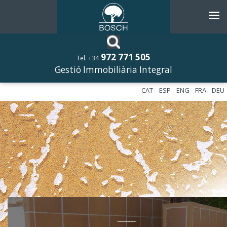
972 771 505
Tel. +34
Gestió Immobiliària Integral
CAT
ESP
ENG
FRA
DEU
––––––––––––