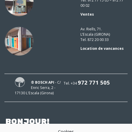
Tel. 972 77 15 05 – 972 77
00 02
Ventes
Av. Riells, 71.
L’Escala (GIRONA)
Tel. 872 20 00 33
Location de vancances
972 771 505
® BOSCH API
- C/
Tel. +34
Enric Serra, 2 -
17130 L'Escala (Girona)
BONJOUR!
Cookies