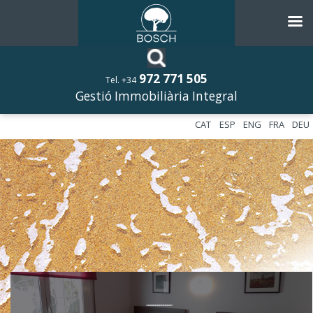
972 771 505
Tel. +34
Gestió Immobiliària Integral
CAT
ESP
ENG
FRA
DEU
––––––––––––