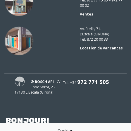
Tel. 972 77 15 05 – 972 77
00 02
Ventes
Av. Riells, 71.
L’Escala (GIRONA)
Tel. 872 20 00 33
Location de vancances
972 771 505
® BOSCH API
- C/
Tel. +34
Enric Serra, 2 -
17130 L'Escala (Girona)
BONJOUR!
Cookies