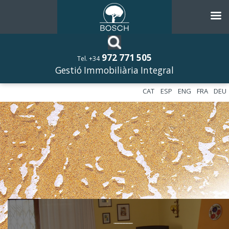
972 771 505
Tel. +34
Gestió Immobiliària Integral
CAT
ESP
ENG
FRA
DEU
––––––––––––