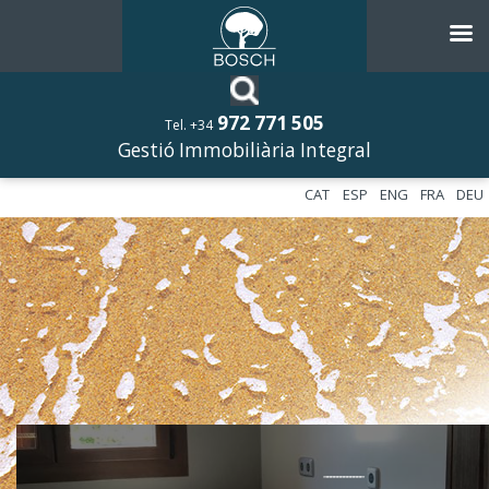
972 771 505
Tel. +34
Gestió Immobiliària Integral
CAT
ESP
ENG
FRA
DEU
––––––––––––