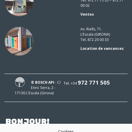
Tel. 972 77 15 05 – 972 77
00 02
Ventes
Av. Riells, 71.
L’Escala (GIRONA)
Tel. 872 20 00 33
Location de vancances
972 771 505
® BOSCH API
- C/
Tel. +34
Enric Serra, 2 -
17130 L'Escala (Girona)
BONJOUR!
Cookies