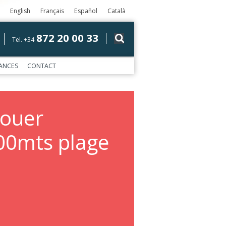
English
Français
Español
Català
872 20 00 33
Tel. +34
ANCES
CONTACT
louer
500mts plage