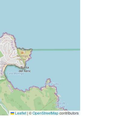
Leaflet
|
©
OpenStreetMap
contributors