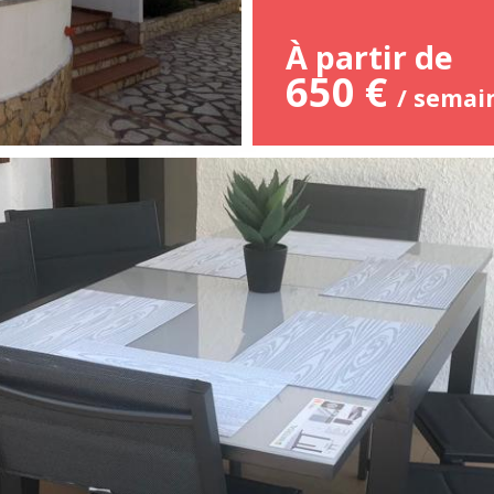
À partir de
650 €
/ semai