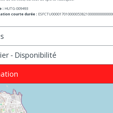
 :
HUTG-009493
ation courte durée :
ESFCTU000017010000053821000000000000
es
ier - Disponibilité
ation