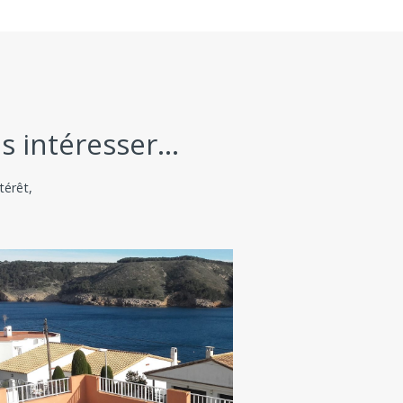
 intéresser...
térêt,