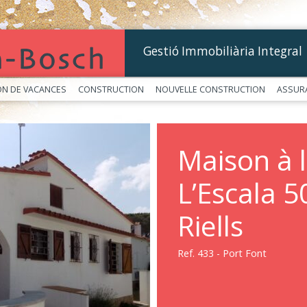
Gestió Immobiliària Integral
ON DE VACANCES
CONSTRUCTION
NOUVELLE CONSTRUCTION
ASSUR
Maison à 
L’Escala 
Riells
Ref. 433 - Port Font