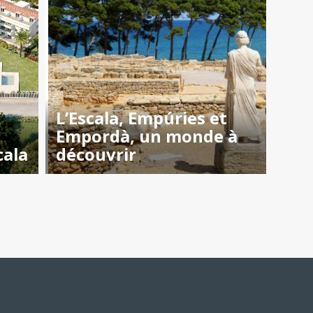
L’Escala, Empúries et
Empordà, un monde à
cala
découvrir