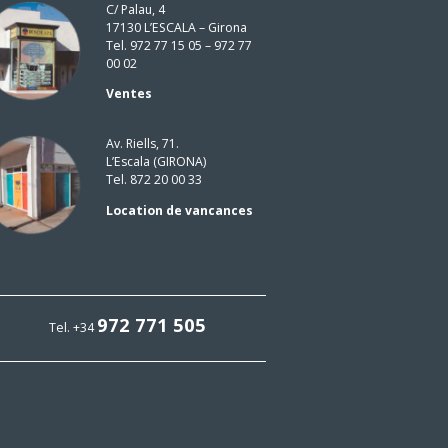
C/ Palau, 4
17130 L’ESCALA – Girona
Tel. 972 77 15 05 – 972 77
00 02
Ventes
Av. Riells, 71.
L’Escala (GIRONA)
Tel. 872 20 00 33
Location de vancances
972 771 505
Tel. +34