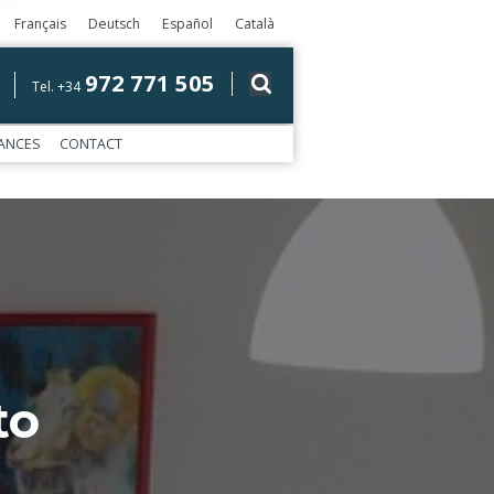
Français
Deutsch
Español
Català
972 771 505
Tel. +34
ANCES
CONTACT
to