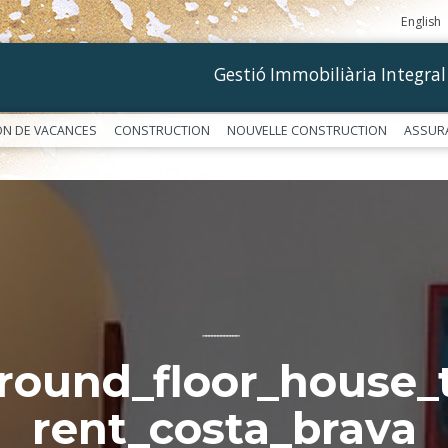
English
Gestió Immobiliària Integral
ON DE VACANCES
CONSTRUCTION
NOUVELLE CONSTRUCTION
ASSUR
––––––––––––
round_floor_house_
rent_costa_brava