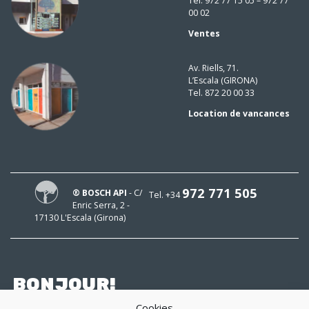
Tel. 972 77 15 05 – 972 77
00 02
Ventes
Av. Riells, 71.
L’Escala (GIRONA)
Tel. 872 20 00 33
Location de vancances
972 771 505
® BOSCH API
- C/
Tel. +34
Enric Serra, 2 -
17130 L'Escala (Girona)
BONJOUR!
Cookies