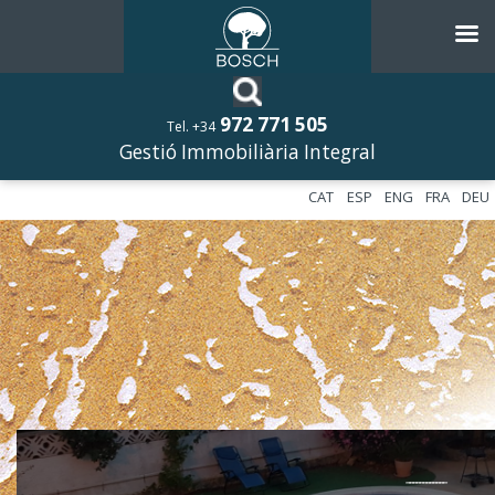
972 771 505
Tel. +34
Gestió Immobiliària Integral
CAT
ESP
ENG
FRA
DEU
––––––––––––