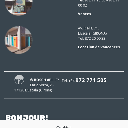
Tel. 972 77 15 05 – 972 77
00 02
Ventes
Av. Riells, 71.
L’Escala (GIRONA)
Tel. 872 20 00 33
Location de vancances
972 771 505
® BOSCH API
- C/
Tel. +34
Enric Serra, 2 -
17130 L'Escala (Girona)
BONJOUR!
Cookies