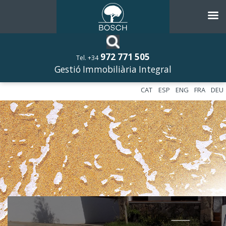
972 771 505
Tel. +34
Gestió Immobiliària Integral
CAT
ESP
ENG
FRA
DEU
––––––––––––