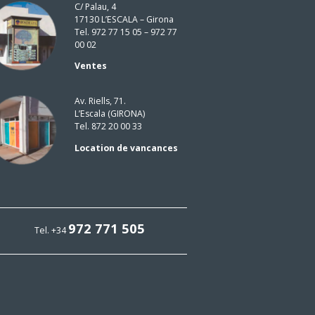
C/ Palau, 4
17130 L’ESCALA – Girona
Tel. 972 77 15 05 – 972 77
00 02
Ventes
Av. Riells, 71.
L’Escala (GIRONA)
Tel. 872 20 00 33
Location de vancances
972 771 505
Tel. +34