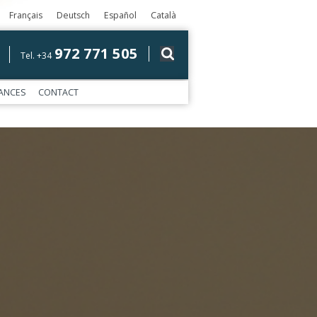
Français
Deutsch
Español
Català
972 771 505
Tel. +34
ANCES
CONTACT