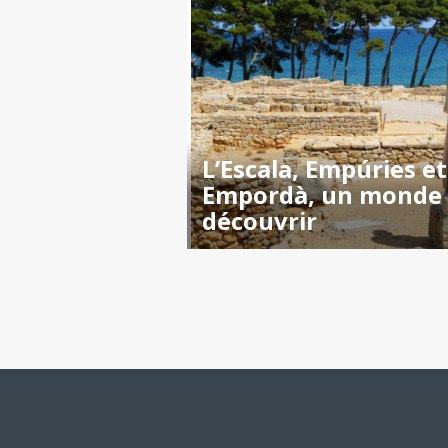
L’Escala, Empúries et
Empordà, un monde
découvrir