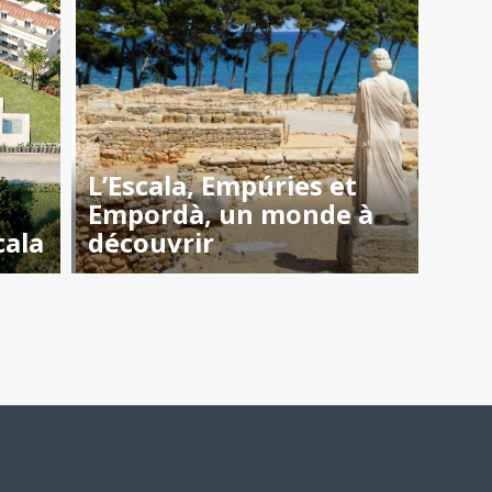
L’Escala, Empúries et
Empordà, un monde à
cala
découvrir