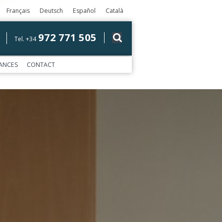
Français
Deutsch
Español
Català
972 771 505
Tel. +34
ANCES
CONTACT