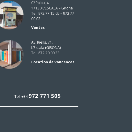
C/ Palau, 4
17130 L’ESCALA – Girona
Tel. 972 77 15 05 – 972 77
00 02
Ventes
Av. Riells, 71.
L’Escala (GIRONA)
Tel. 872 20 00 33
Location de vancances
972 771 505
Tel. +34