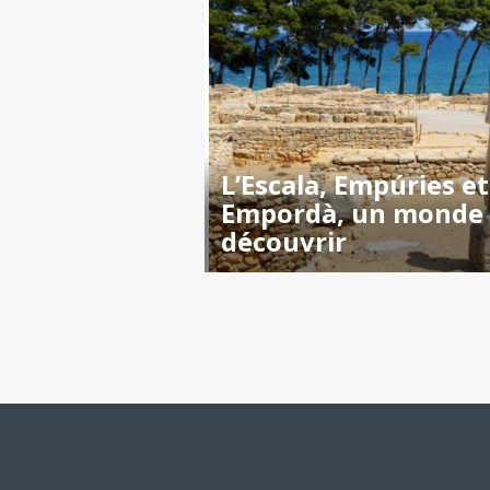
L’Escala, Empúries et
Empordà, un monde
découvrir