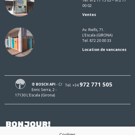
Tel. 972 77 15 05 – 972 77
00 02
Ventes
Av. Riells, 71.
L’Escala (GIRONA)
Tel. 872 20 00 33
Location de vancances
972 771 505
® BOSCH API
- C/
Tel. +34
Enric Serra, 2 -
17130 L'Escala (Girona)
BONJOUR!
Cookies