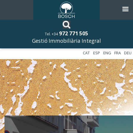
972 771 505
Tel. +34
Gestió Immobiliària Integral
CAT
ESP
ENG
FRA
DEU
––––––––––––