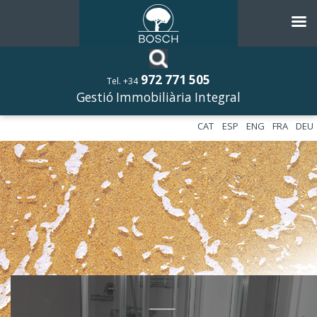
972 771 505
Tel. +34
Gestió Immobiliària Integral
CAT
ESP
ENG
FRA
DEU
––––––––––––