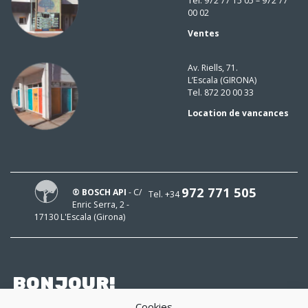
Tel. 972 77 15 05 – 972 77
00 02
Ventes
Av. Riells, 71.
L’Escala (GIRONA)
Tel. 872 20 00 33
Location de vancances
972 771 505
® BOSCH API
- C/
Tel. +34
Enric Serra, 2 -
17130 L'Escala (Girona)
BONJOUR!
Cookies