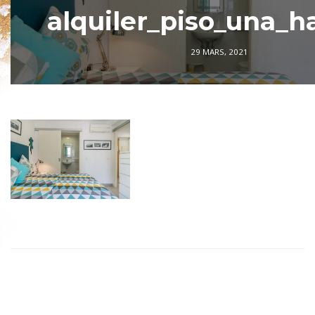
alquiler_piso_una_h
29 MARS, 2021