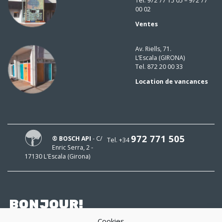
Tel. 972 77 15 05 – 972 77
00 02
Ventes
Av. Riells, 71.
L’Escala (GIRONA)
Tel. 872 20 00 33
Location de vancances
972 771 505
® BOSCH API
- C/
Tel. +34
Enric Serra, 2 -
17130 L'Escala (Girona)
BONJOUR!
Cookies