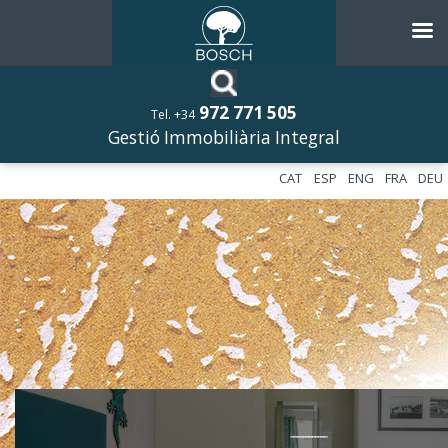
972 771 505
Tel. +34
Gestió Immobiliària Integral
CAT
ESP
ENG
FRA
DEU
––––––––––––