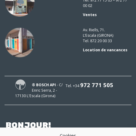
Tel. 972 77 15 05 – 972 77
00 02
Ventes
Av. Riells, 71.
L’Escala (GIRONA)
Tel. 872 20 00 33
Location de vancances
972 771 505
® BOSCH API
- C/
Tel. +34
Enric Serra, 2 -
17130 L'Escala (Girona)
BONJOUR!
Cookies