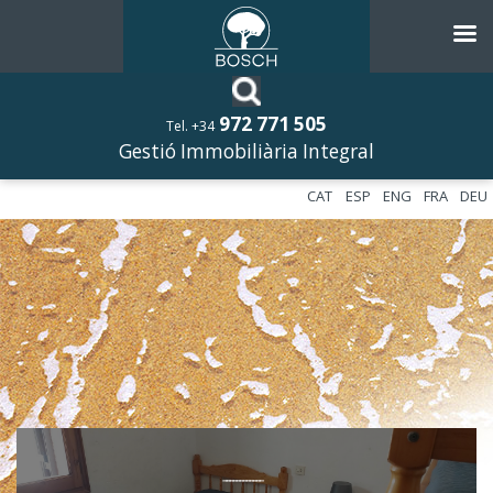
972 771 505
Tel. +34
Gestió Immobiliària Integral
CAT
ESP
ENG
FRA
DEU
––––––––––––