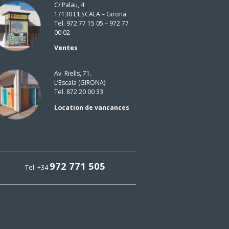
C/ Palau, 4
17130 L’ESCALA – Girona
Tel. 972 77 15 05 – 972 77
00 02
Ventes
Av. Riells, 71.
L’Escala (GIRONA)
Tel. 872 20 00 33
Location de vancances
972 771 505
Tel. +34