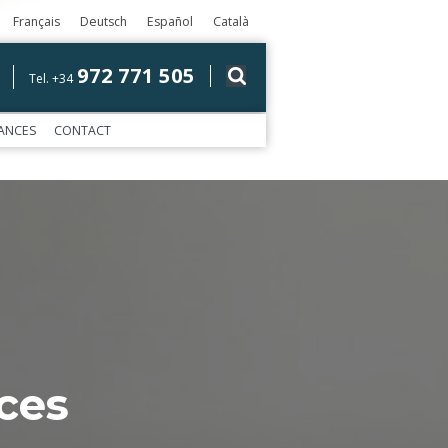
Français
Deutsch
Español
Català
972 771 505
Tel. +34
ANCES
CONTACT
ces