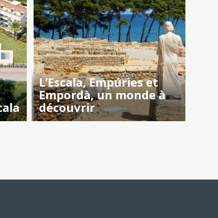
L’Escala, Empúries et
Empordà, un monde à
cala
découvrir