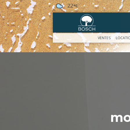
22
VENTES
LOCATI
mo