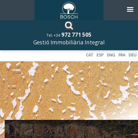
972 771 505
Tel. +34
Gestió Immobiliària Integral
CAT
ESP
ENG
FRA
DEU
––––––––