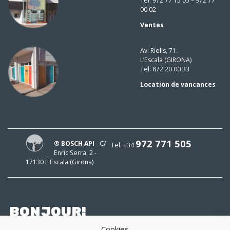
Tel. 972 77 15 05 – 972 77
00 02
Ventes
Av. Riells, 71.
L’Escala (GIRONA)
Tel. 872 20 00 33
Location de vancances
972 771 505
® BOSCH API
- C/
Tel. +34
Enric Serra, 2 -
17130 L'Escala (Girona)
BONJOUR!
Cookies