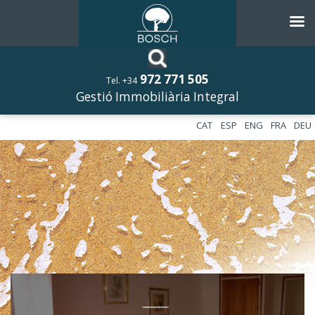
972 771 505
Tel. +34
Gestió Immobiliària Integral
CAT
ESP
ENG
FRA
DEU
––––––––––––