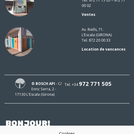
Tel. 972 77 15 05 – 972 77
00 02
Ventes
Av. Riells, 71.
L’Escala (GIRONA)
Tel. 872 20 00 33
Location de vancances
972 771 505
® BOSCH API
- C/
Tel. +34
Enric Serra, 2 -
17130 L'Escala (Girona)
BONJOUR!
Cookies