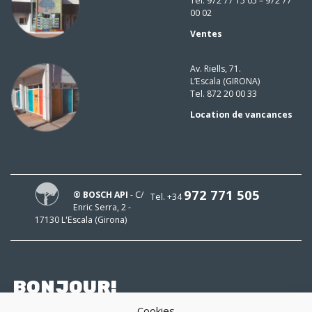
Tel. 972 77 15 05 – 972 77
00 02
Ventes
Av. Riells, 71.
L’Escala (GIRONA)
Tel. 872 20 00 33
Location de vancances
972 771 505
® BOSCH API
- C/
Tel. +34
Enric Serra, 2 -
17130 L'Escala (Girona)
BONJOUR!
Cookies