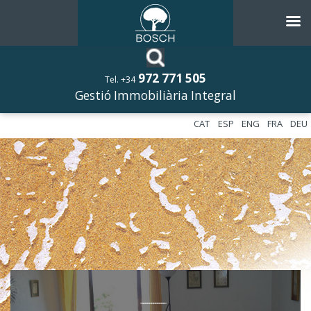
972 771 505
Tel. +34
Gestió Immobiliària Integral
CAT
ESP
ENG
FRA
DEU
––––––––––––