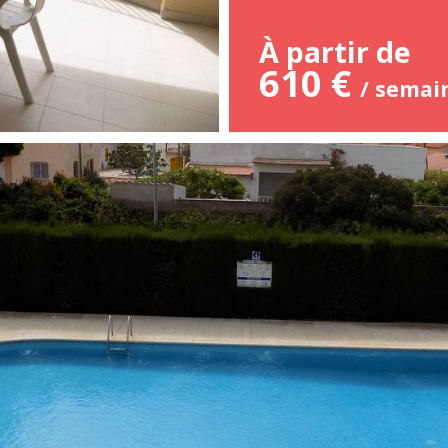
À partir de
610 €
/ semai