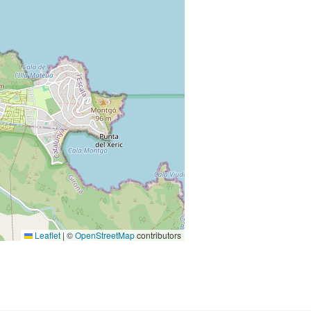
Leaflet
|
©
OpenStreetMap
contributors