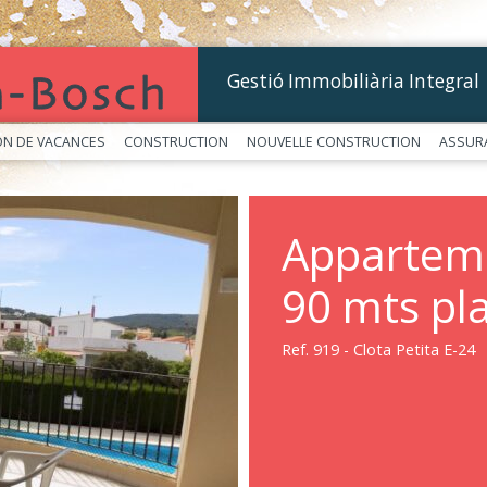
Gestió Immobiliària Integral
ON DE VACANCES
CONSTRUCTION
NOUVELLE CONSTRUCTION
ASSUR
Apparteme
90 mts pla
Ref. 919 - Clota Petita E-24