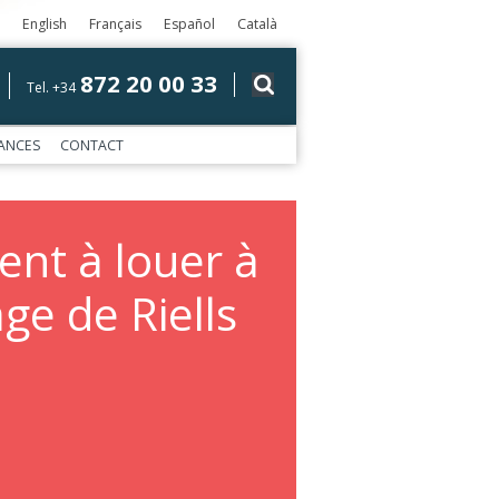
English
Français
Español
Català
872 20 00 33
Tel. +34
ANCES
CONTACT
nt à louer à
ge de Riells