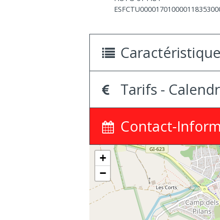
ESFCTU00001701000011835300
Caractéristiqu
Tarifs - Calendr
Contact-Inform
+
−