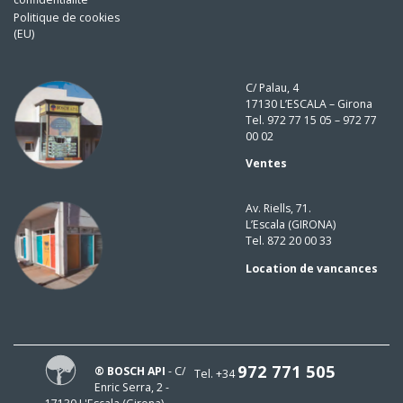
Politique de cookies
(EU)
C/ Palau, 4
17130 L’ESCALA – Girona
Tel. 972 77 15 05 – 972 77
00 02
Ventes
Av. Riells, 71.
L’Escala (GIRONA)
Tel. 872 20 00 33
Location de vancances
972 771 505
® BOSCH API
- C/
Tel. +34
Enric Serra, 2 -