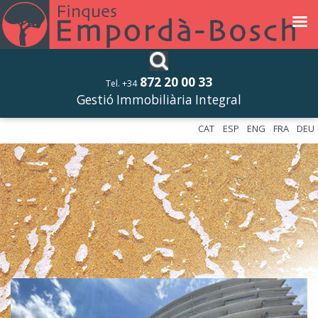
872 20 00 33
Tel. +34
Gestió Immobiliària Integral
CAT
ESP
ENG
FRA
DEU