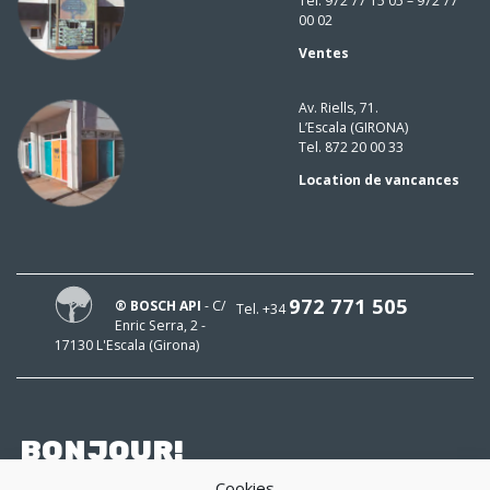
Tel. 972 77 15 05 – 972 77
00 02
Ventes
Av. Riells, 71.
L’Escala (GIRONA)
Tel. 872 20 00 33
Location de vancances
972 771 505
® BOSCH API
- C/
Tel. +34
Enric Serra, 2 -
17130 L'Escala (Girona)
BONJOUR!
Cookies