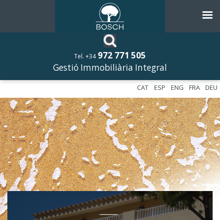
972 771 505
Tel. +34
Gestió Immobiliària Integral
CAT
ESP
ENG
FRA
DEU
––––––––––––