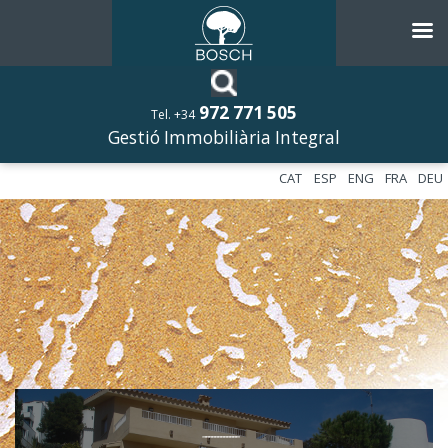
972 771 505
Tel. +34
Gestió Immobiliària Integral
CAT
ESP
ENG
FRA
DEU
––––––––––––