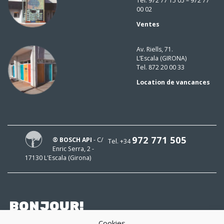
Tel. 972 77 15 05 – 972 77
00 02
Ventes
Av. Riells, 71.
L’Escala (GIRONA)
Tel. 872 20 00 33
Location de vancances
972 771 505
® BOSCH API
- C/
Tel. +34
Enric Serra, 2 -
17130 L'Escala (Girona)
BONJOUR!
Cookies