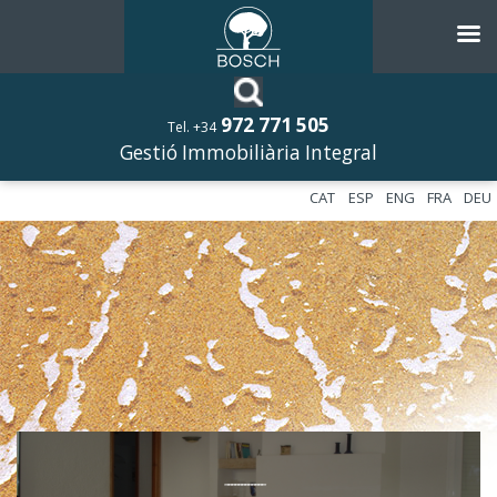
972 771 505
Tel. +34
Gestió Immobiliària Integral
CAT
ESP
ENG
FRA
DEU
––––––––––––