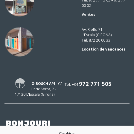
Tel. 972 77 15 05 – 972 77
00 02
Ventes
Av. Riells, 71.
L’Escala (GIRONA)
Tel. 872 20 00 33
Location de vancances
972 771 505
® BOSCH API
- C/
Tel. +34
Enric Serra, 2 -
17130 L'Escala (Girona)
BONJOUR!
Cookies