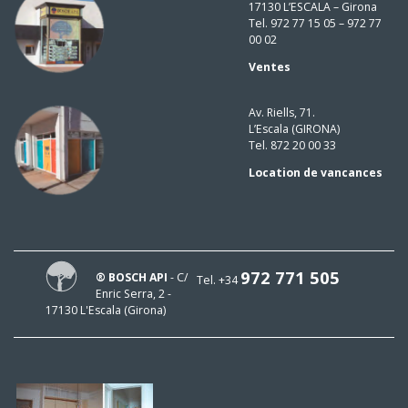
17130 L’ESCALA – Girona
Tel. 972 77 15 05 – 972 77
00 02
Ventes
Av. Riells, 71.
L’Escala (GIRONA)
Tel. 872 20 00 33
Location de vancances
972 771 505
® BOSCH API
- C/
Tel. +34
Enric Serra, 2 -
17130 L'Escala (Girona)