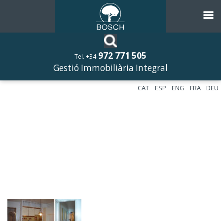
972 771 505
Tel. +34
Gestió Immobiliària Integral
CAT
ESP
ENG
FRA
DEU