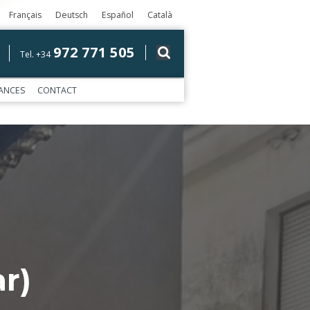
Français
Deutsch
Español
Català
972 771 505
Tel. +34
ANCES
CONTACT
r)