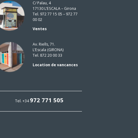
C/ Palau, 4
17130 L’ESCALA – Girona
Tel. 972 77 15 05 – 972 77
00 02
Ventes
Av. Riells, 71.
L’Escala (GIRONA)
Tel. 872 20 00 33
Location de vancances
972 771 505
Tel. +34