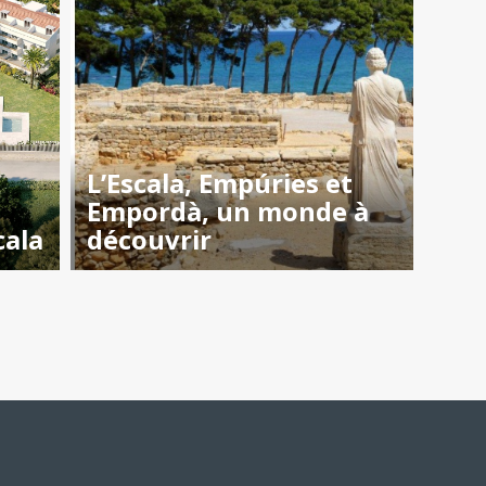
L’Escala, Empúries et
Empordà, un monde à
cala
découvrir