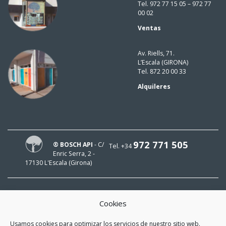
Tel. 972 77 15 05 – 972 77
00 02
Ventas
Av. Riells, 71.
L’Escala (GIRONA)
Tel. 872 20 00 33
Alquileres
972 771 505
® BOSCH API
- C/
Tel. +34
Enric Serra, 2 -
17130 L'Escala (Girona)
Cookies
¡HOLA!
Usamos cookies para optimizar los servicios de nuestro sitio web.