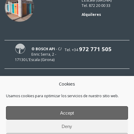
L’Escala (GIRONA)
Tel. 872 20 00 33
Alquileres
972 771 505
® BOSCH API
- C/
Tel. +34
Enric Serra, 2 -
17130 L'Escala (Girona)
Cookies
¡HOLA!
Usamos cookies para optimizar los servicios de nuestro sitio web.
¡Mi e-mail es
y me interesa estar al día!
Accept
*
He leído y acepto la
política de
Deny
privacidad