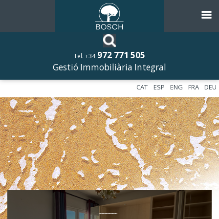
972 771 505
Tel. +34
Gestió Immobiliària Integral
CAT
ESP
ENG
FRA
DEU
––––––––––––