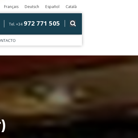
Français
Deutsch
Español
Català
972 771 505
Tel. +34
ONTACTO
)