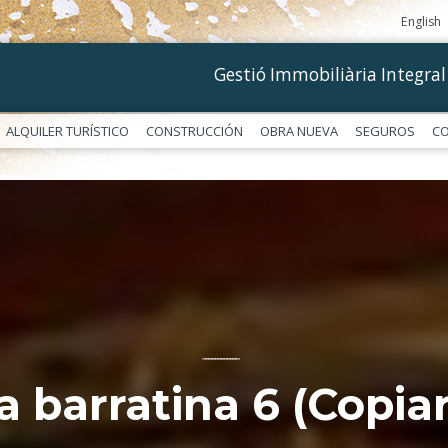
English
Gestió Immobiliària Integral
ALQUILER TURÍSTICO
CONSTRUCCIÓN
OBRA NUEVA
SEGUROS
C
––––––––––––
la barratina 6 (Copiar