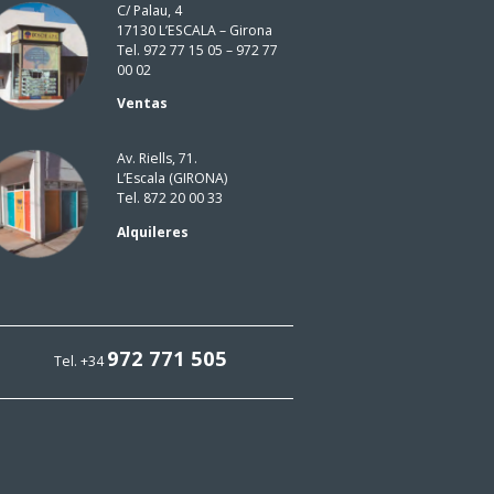
C/ Palau, 4
17130 L’ESCALA – Girona
Tel. 972 77 15 05 – 972 77
00 02
Ventas
Av. Riells, 71.
L’Escala (GIRONA)
Tel. 872 20 00 33
Alquileres
972 771 505
Tel. +34