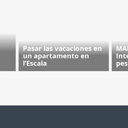
e
Pasar las vacaciones en
MAR
un apartamento en
Int
l’Escala
pes