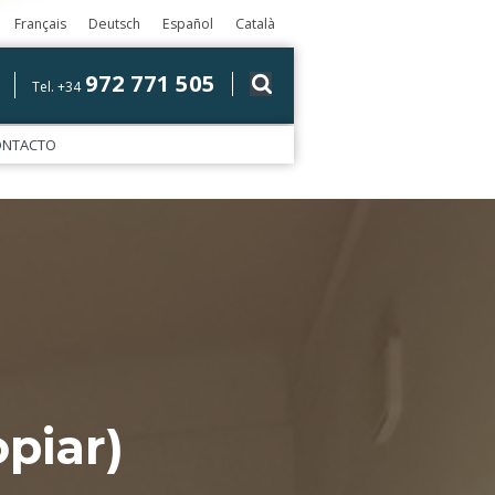
Français
Deutsch
Español
Català
972 771 505
Tel. +34
ONTACTO
piar)