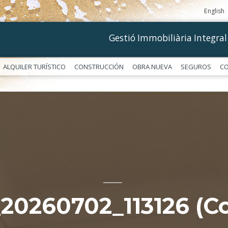
English
Gestió Immobiliària Integral
ALQUILER TURÍSTICO
CONSTRUCCIÓN
OBRA NUEVA
SEGUROS
C
––––––––––––
20260702_113126 (Co