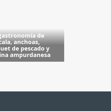
gastronomía de
scala, anchoas,
uet de pescado y
ina ampurdanesa