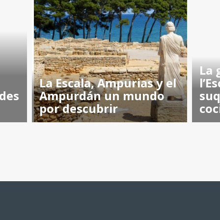
La 
La Escala, Ampurias y el
l’E
edes
Ampurdán un mundo
suq
por descubrir
coc