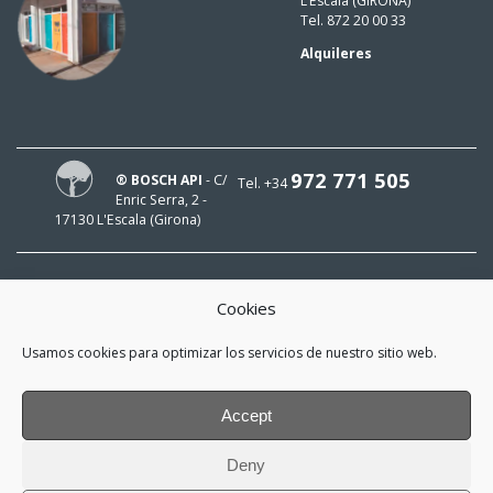
L’Escala (GIRONA)
Tel. 872 20 00 33
Alquileres
972 771 505
® BOSCH API
- C/
Tel. +34
Enric Serra, 2 -
17130 L'Escala (Girona)
Cookies
¡HOLA!
Usamos cookies para optimizar los servicios de nuestro sitio web.
¡Mi e-mail es
y me interesa estar al día!
Accept
*
He leído y acepto la
política de
Deny
privacidad