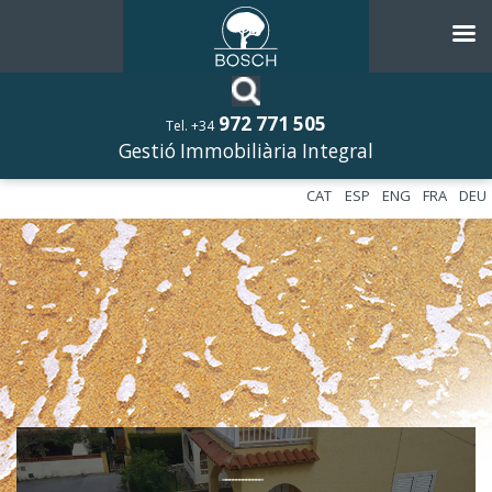
972 771 505
Tel. +34
Gestió Immobiliària Integral
CAT
ESP
ENG
FRA
DEU
––––––––––––