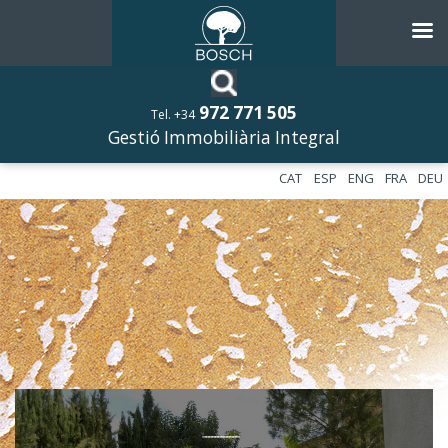
972 771 505
Tel. +34
Gestió Immobiliària Integral
CAT
ESP
ENG
FRA
DEU
––––––––––––