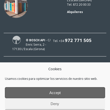
L’Escala (GIRONA)
Tel. 872 20 00 33
Alquileres
972 771 505
® BOSCH API
- C/
Tel. +34
Enric Serra, 2 -
17130 L'Escala (Girona)
Cookies
¡HOLA!
Usamos cookies para optimizar los servicios de nuestro sitio web.
¡Mi e-mail es
y me interesa estar al día!
Accept
*
He leído y acepto la
política de
Deny
privacidad