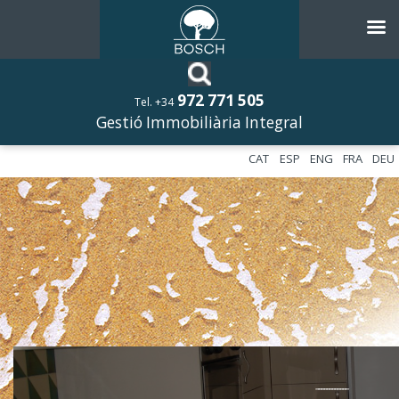
972 771 505
Tel. +34
Gestió Immobiliària Integral
CAT
ESP
ENG
FRA
DEU
––––––––––––