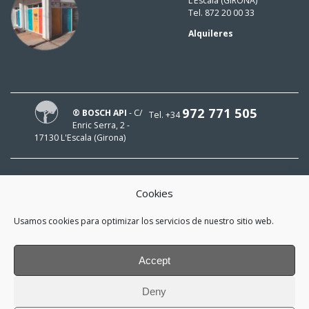
L’Escala (GIRONA)
Tel. 872 20 00 33
Alquileres
972 771 505
® BOSCH API
- C/
Tel. +34
Enric Serra, 2 -
17130 L'Escala (Girona)
Cookies
¡HOLA!
Usamos cookies para optimizar los servicios de nuestro sitio web.
¡Mi e-mail es
y me interesa estar al día!
Accept
*
He leído y acepto la
política de
Deny
privacidad