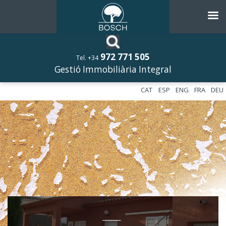
972 771 505
Tel. +34
Gestió Immobiliària Integral
CAT
ESP
ENG
FRA
DEU
––––––––––––