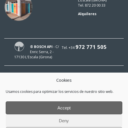
L’Escala (GIRONA)
Tel. 872 20 00 33
Alquileres
972 771 505
® BOSCH API
- C/
Tel. +34
Enric Serra, 2 -
17130 L'Escala (Girona)
Cookies
¡HOLA!
Usamos cookies para optimizar los servicios de nuestro sitio web.
¡Mi e-mail es
y me interesa estar al día!
Accept
*
He leído y acepto la
política de
Deny
privacidad