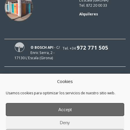
L’Escala (GIRONA)
Tel. 872 20 00 33
Alquileres
972 771 505
® BOSCH API
- C/
Tel. +34
Enric Serra, 2 -
17130 L'Escala (Girona)
Cookies
¡HOLA!
Usamos cookies para optimizar los servicios de nuestro sitio web.
¡Mi e-mail es
y me interesa estar al día!
Accept
*
He leído y acepto la
política de
Deny
privacidad