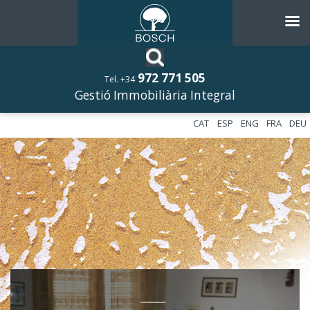
972 771 505
Tel. +34
Gestió Immobiliària Integral
CAT
ESP
ENG
FRA
DEU
––––––––––––