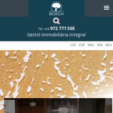
972 771 505
Tel. +34
Gestió Immobiliària Integral
CAT
ESP
ENG
FRA
DEU
––––––––––––