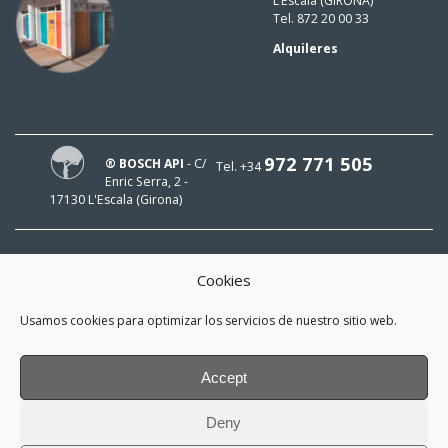
L’Escala (GIRONA)
Tel. 872 20 00 33
Alquileres
972 771 505
® BOSCH API
- C/
Tel. +34
Enric Serra, 2 -
17130 L'Escala (Girona)
Cookies
¡HOLA!
Usamos cookies para optimizar los servicios de nuestro sitio web.
¡Mi e-mail es
y me interesa estar al día!
Accept
*
He leído y acepto la
política de
Deny
privacidad