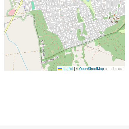
Leaflet
|
©
OpenStreetMap
contributors