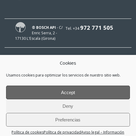
972 771 505
® BOSCH API
- C/
Tel. +34
Enric Serra, 2 -
17130 L'Escala (Girona)
Cookies
¡HOLA!
Usamos cookies para optimizar los servicios de nuestro sitio web.
¡Mi e-mail es
y me interesa estar al día!
Accept
*
He leído y acepto la
política de
Deny
privacidad
Preferencias
iglesiesassociats
Política de cookies
Política de privacidad
Aviso legal – Información