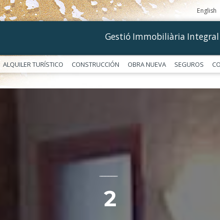
English
Gestió Immobiliària Integral
ALQUILER TURÍSTICO
CONSTRUCCIÓN
OBRA NUEVA
SEGUROS
C
––––––––––––
2