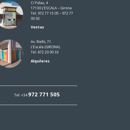
C/ Palau, 4
17130 L’ESCALA – Girona
Tel. 972 77 15 05 – 972 77
00 02
Ventas
Av. Riells, 71.
L’Escala (GIRONA)
Tel. 872 20 00 33
Alquileres
972 771 505
Tel. +34