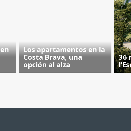
 en
Los apartamentos en la
Costa Brava, una
36 
opción al alza
l’Es