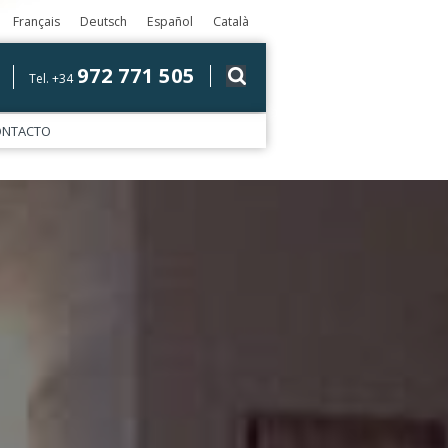
Français
Deutsch
Español
Català
972 771 505
Tel. +34
ONTACTO