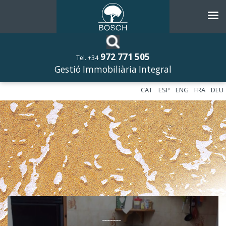
972 771 505
Tel. +34
Gestió Immobiliària Integral
CAT
ESP
ENG
FRA
DEU
––––––––––––