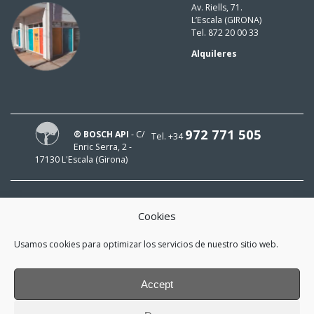
Av. Riells, 71.
L’Escala (GIRONA)
Tel. 872 20 00 33
Alquileres
972 771 505
® BOSCH API
- C/
Tel. +34
Enric Serra, 2 -
17130 L'Escala (Girona)
Cookies
¡HOLA!
Usamos cookies para optimizar los servicios de nuestro sitio web.
¡Mi e-mail es
y me interesa estar al día!
Accept
*
He leído y acepto la
política de