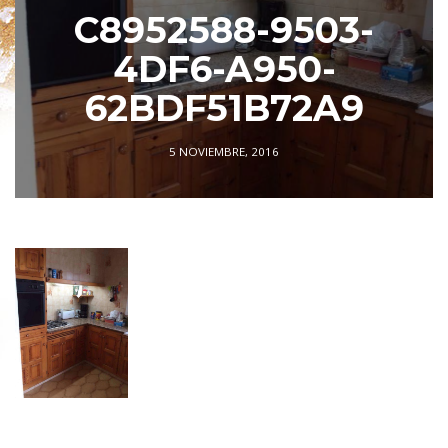
C8952588-9503-
4DF6-A950-
62BDF51B72A9
5 NOVIEMBRE, 2016