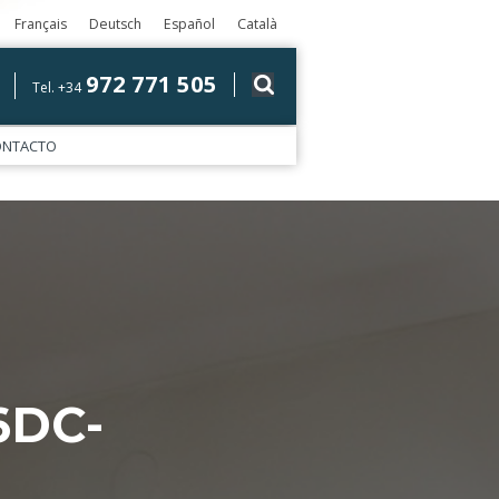
Français
Deutsch
Español
Català
972 771 505
Tel. +34
ONTACTO
6DC-