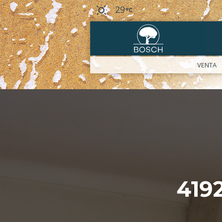
29
VENTA
419