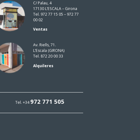
C/ Palau, 4
17130 L’ESCALA – Girona
Tel. 972 77 15 05 – 972 77
00 02
Ventas
Av. Riells, 71.
L’Escala (GIRONA)
Tel. 872 20 00 33
Alquileres
972 771 505
Tel. +34