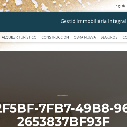
English
Gestió Immobiliària Integral
ALQUILER TURÍSTICO
CONSTRUCCIÓN
OBRA NUEVA
SEGUROS
C
––––––––––––
2F5BF-7FB7-49B8-9
2653837BF93F