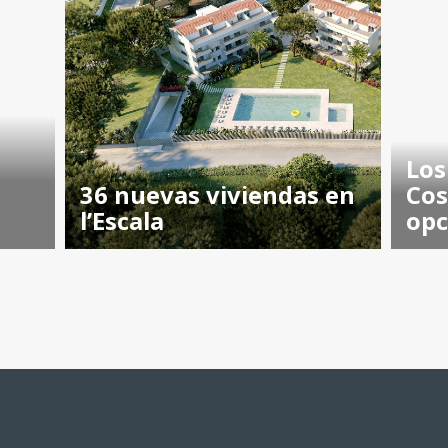
e
Los
36 nuevas viviendas en
Cos
l’Escala
opc