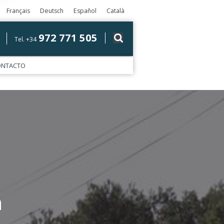
Français
Deutsch
Español
Català
972 771 505
Tel. +34
ONTACTO
a