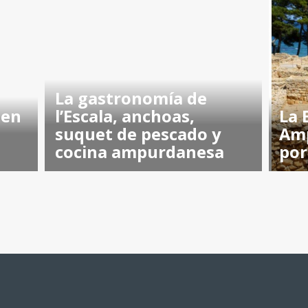
La gastronomía de
 en
l’Escala, anchoas,
La 
suquet de pescado y
Am
cocina ampurdanesa
por