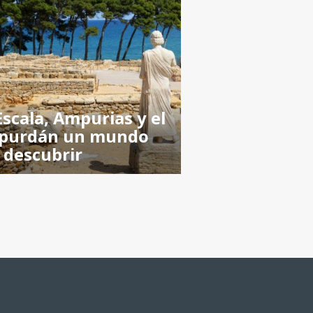
Escala, Ampurias y el
purdán un mundo
 descubrir