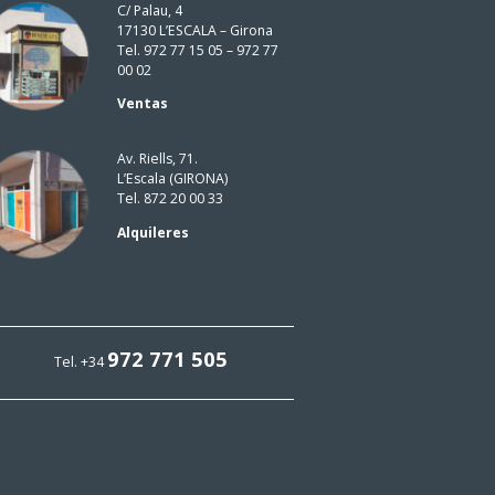
C/ Palau, 4
17130 L’ESCALA – Girona
Tel. 972 77 15 05 – 972 77
00 02
Ventas
Av. Riells, 71.
L’Escala (GIRONA)
Tel. 872 20 00 33
Alquileres
972 771 505
Tel. +34