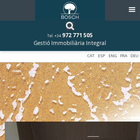
972 771 505
Tel. +34
Gestió Immobiliària Integral
CAT
ESP
ENG
FRA
DEU
––––––––––––