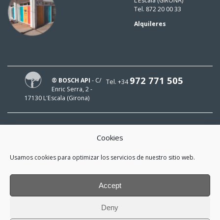
L’Escala (GIRONA)
Tel. 872 20 00 33
Alquileres
972 771 505
® BOSCH API
- C/
Tel. +34
Enric Serra, 2 -
17130 L'Escala (Girona)
Cookies
¡HOLA!
Usamos cookies para optimizar los servicios de nuestro sitio web.
¡Mi e-mail es
y me interesa estar al día!
Accept
*
He leído y acepto la
política de
Deny
privacidad