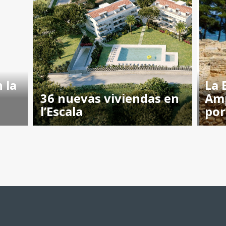
 la
La 
36 nuevas viviendas en
Am
l’Escala
por