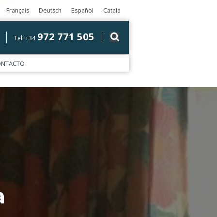
Français
Deutsch
Español
Català
972 771 505
Tel. +34
ONTACTO
a