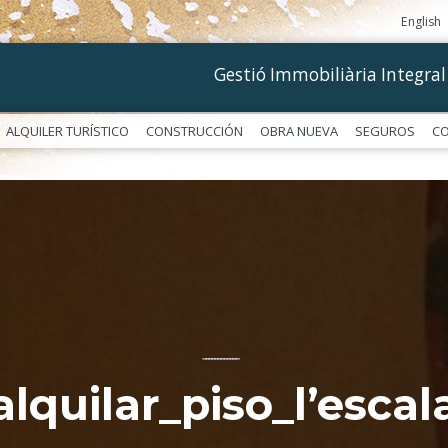
English
Gestió Immobiliària Integral
ALQUILER TURÍSTICO
CONSTRUCCIÓN
OBRA NUEVA
SEGUROS
C
––––––––––––
alquilar_piso_l’escal