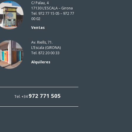
C/ Palau, 4
17130 L’ESCALA – Girona
Tel. 972 77 15 05 – 972 77
00 02
Ventas
Av. Riells, 71.
L’Escala (GIRONA)
Tel. 872 20 00 33
Alquileres
972 771 505
Tel. +34