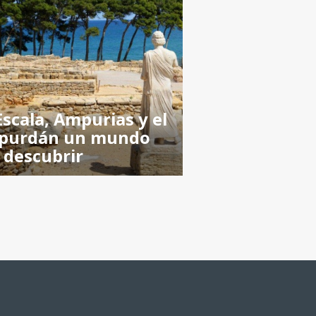
Escala, Ampurias y el
purdán un mundo
 descubrir